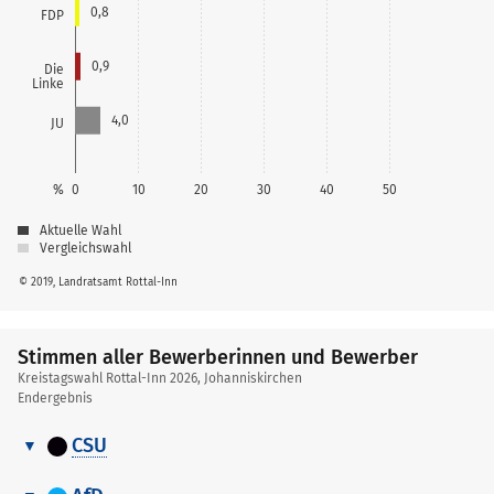
0,8
FDP
0,9
Die
Linke
4,0
JU
%
0
10
20
30
40
50
Aktuelle Wahl
Vergleichswahl
© 2019, Landratsamt Rottal-Inn
Stimmen aller Bewerberinnen und Bewerber
Kreistagswahl Rottal-Inn 2026, Johanniskirchen
Endergebnis
CSU
Stimmen
Nr.
Name, Vorname
Stimmen
aller