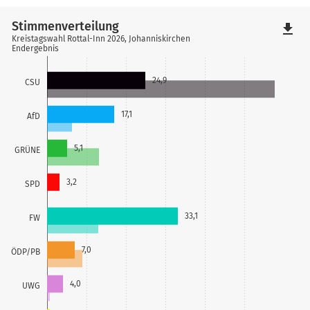
Stimmenverteilung
file_download
Kreistagswahl Rottal-Inn 2026, Johanniskirchen
Endergebnis
24,9
CSU
17,1
AfD
5,1
GRÜNE
3,2
SPD
33,1
FW
7,0
ÖDP/PB
4,0
UWG