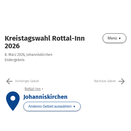
Kreistagswahl Rottal-Inn
Menü
2026
8. März 2026, Johanniskirchen
Endergebnis
arrow_back
arrow_forward
Vorheriges Gebiet
Nächstes Gebiet
Rottal-Inn
place
Johanniskirchen
Anderes Gebiet auswählen