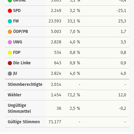
GRÜNE
3.603
5,1 %
-6,4
SPD
2.249
3,2 %
-25,1
FW
23.593
33,1 %
25,3
ÖDP/PB
5.003
7,0 %
1,7
UWG
2.828
4,0 %
3,5
FDP
534
0,8 %
0,8
Die Linke
643
0,9 %
0,9
JU
2.824
4,0 %
4,0
Stimmberechtigte
2.014
-
-
Wähler
1.454
72,2 %
12,0
Ungültige
36
2,5 %
-0,2
Stimmzettel
Gültige Stimmen
71.177
-
-