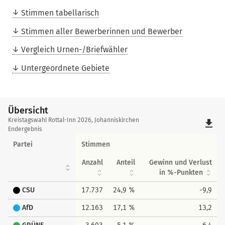
Stimmen tabellarisch
Stimmen aller Bewerberinnen und Bewerber
Vergleich Urnen-/Briefwähler
Untergeordnete Gebiete
Übersicht
Übersicht
Kreistagswahl Rottal-Inn 2026, Johanniskirchen
file_download
Endergebnis
Partei
Stimmen
Anzahl
Anteil
Gewinn und Verlust
in %-Punkten
CSU
17.737
24,9 %
-9,9
AfD
12.163
17,1 %
13,2